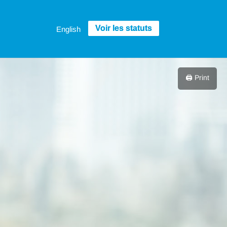
English
🖨️ Print